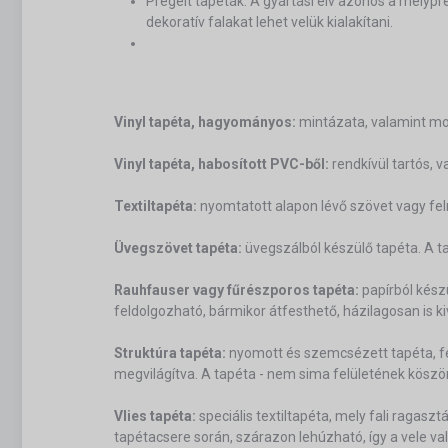
Prégelt tapéták: A gyártási elv azonos a mélypr
dekoratív falakat lehet velük kialakítani.
Vinyl tapéta, hagyományos:
mintázata, valamint mos
Vinyl tapéta, habosított PVC-ből:
rendkívül tartós, 
Textiltapéta:
nyomtatott alapon lévő szövet vagy fel
Üvegszövet tapéta:
üvegszálból készülő tapéta. A tap
Rauhfauser vagy fűrészporos tapéta:
papírból kész
feldolgozható, bármikor átfesthető, házilagosan is k
Struktúra tapéta:
nyomott és szemcsézett tapéta, fel
megvilágítva. A tapéta - nem sima felületének köszönh
Vlies tapéta:
speciális textiltapéta, mely fali ragaszt
tapétacsere során, szárazon lehúzható, így a vele val