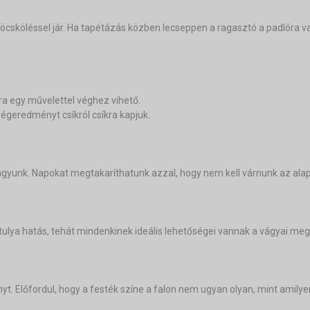
öcsköléssel jár. Ha tapétázás közben lecseppen a ragasztó a padlóra v
ra egy művelettel véghez vihető.
 végeredményt csíkról csíkra kapjuk.
 vagyunk. Napokat megtakaríthatunk azzal, hogy nem kell várnunk az a
tulya hatás, tehát mindenkinek ideális lehetőségei vannak a vágyai meg
. Előfordul, hogy a festék színe a falon nem ugyan olyan, mint amilye