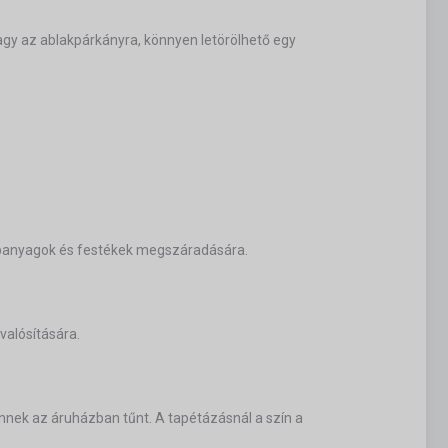
agy az ablakpárkányra, könnyen letörölhető egy
lapanyagok és festékek megszáradására.
valósítására.
nnek az áruházban tűnt. A tapétázásnál a szín a