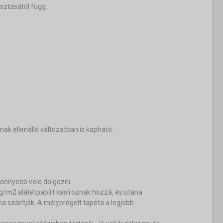
sztásától függ.
nak ellenálló változatban is kapható.
 könnyebb vele dolgozni.
/m2 alátétpapírt kasíroznak hozzá, és utána
a szárítják. A mélyprégelt tapéta a legjobb