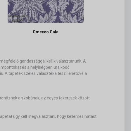
Omexco Gala
megfelelő gondossággal kell kiválasztanunk. A
szempontokat és a helyiségben uralkodó
. A tapéték széles választéka teszi lehetővé a
ölcsönöznek a szobának, az egyes tekercsek közötti
pétát úgy kell megválasztani, hogy kellemes hatást