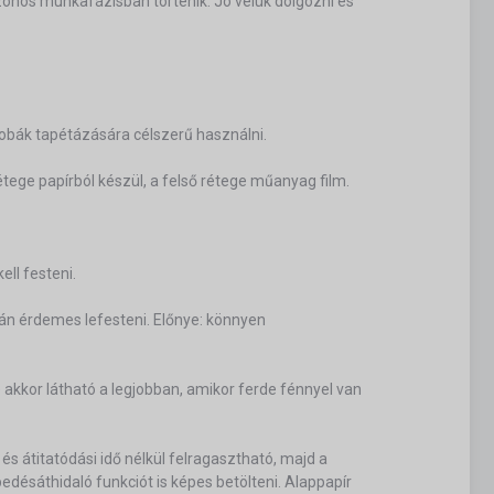
azonos munkafázisban történik. Jó velük dolgozni és
obák tapétázására célszerű használni.
tege papírból készül, a felső rétege műanyag film.
ell festeni.
tán érdemes lefesteni. Előnye: könnyen
 akkor látható a legjobban, amikor ferde fénnyel van
 és átitatódási idő nélkül felragasztható, majd a
edésáthidaló funkciót is képes betölteni. Alappapír