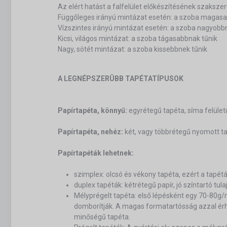
Az elért hatást a falfelület előkészítésének szaksz
Függőleges irányú mintázat esetén: a szoba magasa
Vízszintes irányú mintázat esetén: a szoba nagyobb
Kicsi, világos mintázat: a szoba tágasabbnak tűnik
Nagy, sötét mintázat: a szoba kissebbnek tűnik
A LEGNÉPSZERÛBB TAPÉTATÍPUSOK
Papírtapéta, könnyű:
egyrétegű tapéta, síma felület
Papírtapéta, nehéz:
két, vagy többrétegű nyomott tap
Papírtapéták lehetnek:
szimplex: olcsó és vékony tapéta, ezért a tapét
duplex tapéták: kétrétegű papír, jó színtartó tu
Mélyprégelt tapéta: első lépésként egy 70-80
domborítják. A magas formatartósság azzal érhet
minőségű tapéta.