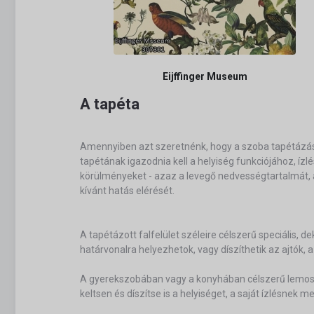
Eijffinger Museum
A tapéta
Amennyiben azt szeretnénk, hogy a szoba tapétázás 
tapétának igazodnia kell a helyiség funkciójához, íz
körülményeket - azaz a levegő nedvességtartalmát, a
kívánt hatás elérését.
A tapétázott falfelület széleire célszerű speciális, 
határvonalra helyezhetok, vagy díszíthetik az ajtók,
A gyerekszobában vagy a konyhában célszerű lemosha
keltsen és díszítse is a helyiséget, a saját ízlésnek m