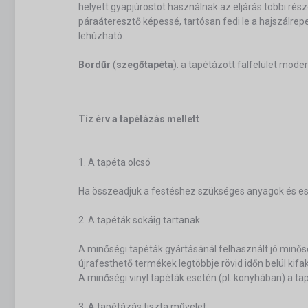
helyett gyapjúrostot használnak az eljárás többi rés
páraáteresztő képessé, tartósan fedi le a hajszálr
lehúzható.
Bordűr
(
szegőtapéta
): a tapétázott falfelület mod
Tíz érv a tapétázás mellett
1. A tapéta olcsó
Ha összeadjuk a festéshez szükséges anyagok és eszk
2. A tapéták sokáig tartanak
A minőségi tapéták gyártásánál felhasznált jó minős
újrafesthető termékek legtöbbje rövid időn belül kifa
A minőségi vinyl tapéták esetén (pl. konyhában) a tapé
3. A tapétázás tiszta művelet