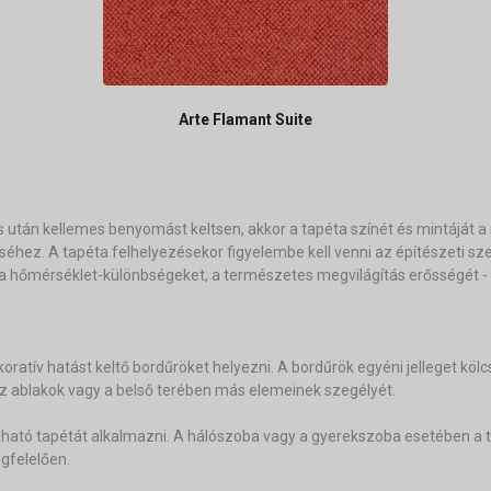
Arte Flamant Suite
után kellemes benyomást keltsen, akkor a tapéta színét és mintáját a 
léséhez. A tapéta felhelyezésekor figyelembe kell venni az építészeti 
 hőmérséklet-különbségeket, a természetes megvilágítás erősségét - is
dekoratív hatást keltő bordűröket helyezni. A bordűrök egyéni jelleget k
 az ablakok vagy a belső terében más elemeinek szegélyét.
tó tapétát alkalmazni. A hálószoba vagy a gyerekszoba esetében a ta
egfelelően.