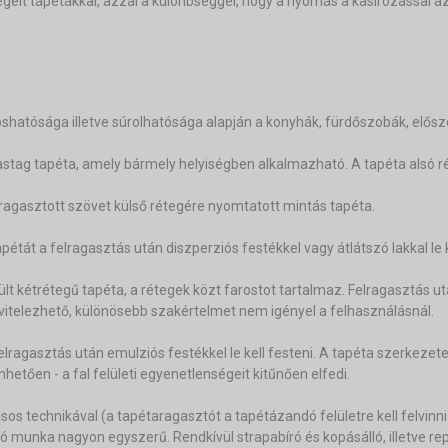
égelt tapétákkal, azzal a különbséggel, hogy a nyomás a kasírozással 
hatósága illetve súrolhatósága alapján a konyhák, fürdőszobák, elősz
vastag tapéta, amely bármely helyiségben alkalmazható. A tapéta alsó ré
ragasztott szövet külső rétegére nyomtatott mintás tapéta.
étát a felragasztás után diszperziós festékkel vagy átlátszó lakkal le k
ült kétrétegű tapéta, a rétegek közt farostot tartalmaz. Felragasztás u
ivitelezhető, különösebb szakértelmet nem igényel a felhasználásnál.
ragasztás után emulziós festékkel le kell festeni. A tapéta szerkezete
etően - a fal felületi egyenetlenségeit kitűnően elfedi.
ásos technikával (a tapétaragasztót a tapétázandó felületre kell felvinni
ó munka nagyon egyszerű. Rendkívül strapabíró és kopásálló, illetve rep