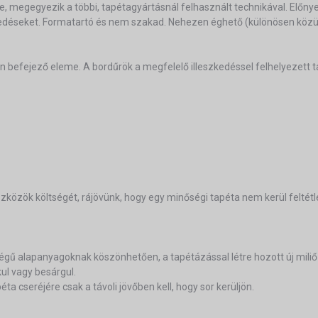
ze, megegyezik a többi, tapétagyártásnál felhasznált technikával. Előn
epedéseket. Formatartó és nem szakad. Nehezen éghető (különösen közül
ern befejező eleme. A bordűrök a megfelelő illeszkedéssel felhelyezett 
özök költségét, rájövünk, hogy egy minőségi tapéta nem kerül feltétl
égű alapanyagoknak köszönhetően, a tapétázással létre hozott új mili
kul vagy besárgul.
ta cseréjére csak a távoli jövőben kell, hogy sor kerüljön.