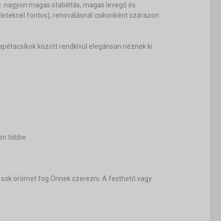
ye: nagyon magas stabilitás, magas levegő és
eteknél fontos), renoválásnál csíkonként szárazon
tapétacsíkok között rendkívül elegánsan néznek ki.
en többe.
ő sok örömet fog Önnek szerezni. A festhető vagy