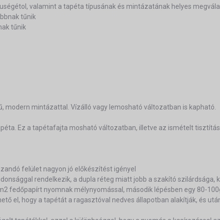
eruségétol, valamint a tapéta típusának és mintázatának helyes megvála
bbnak tűnik
nak tűnik
ű, modern mintázattal. Vízálló vagy lemosható változatban is kapható.
éta. Ez a tapétafajta mosható változatban, illetve az ismételt tisztítás
ázandó felület nagyon jó előkészítést igényel
lajdonsággal rendelkezik, a dupla réteg miatt jobb a szakító szilárdsága,
g/m2 fedőpapírt nyomnak mélynyomással, második lépésben egy 80-100g
ő el, hogy a tapétát a ragasztóval nedves állapotban alakítják, és után