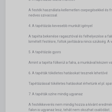
A festék használata kellemetlen csepegésekkel és fr
nedves szivaccsal.
4. A tapétázás kevesebb munkát igényel
A tapéta bekenése ragasztóval és felhelyezése a fal
Ismételt festésre, foltok javítására nincs szükség. A
5. A tapétázás gyors
Amint a tapéta fölkerül a falra, a munkával készen
6. A tapéták tökéletes hatásokat tesznek lehetővé
Tapétázással tökéletes hatásokat érhetünk el pl. spa
7. A tapéták színe mindig ugyanaz
A festékkeverés nem mindig hozza a kívánt eredményt
falon is ugyanaz lesz, tehát nem okozhat csalódást.