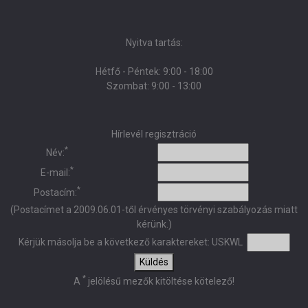
Nyitva tartás:
Hétfő - Péntek: 9:00 - 18:00
Szombat: 9:00 - 13:00
Hírlevél regisztráció
*
Név:
*
E-mail:
*
Postacím:
(Postacímet a 2009.06.01-től érvényes törvényi szabályozás miatt
kérünk.)
Kérjük másolja be a következő karaktereket:
USKWL
Küldés
*
A
jelölésű mezők kitöltése kötelező!