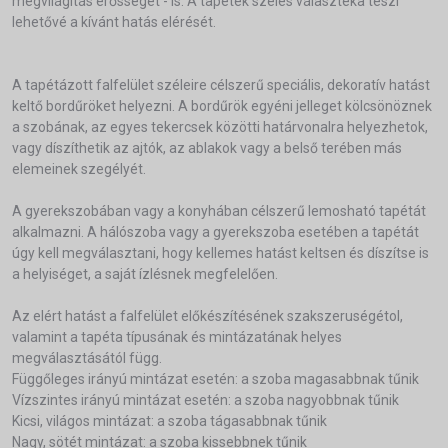
megvilágítás erősségét - is. A tapéték széles választéka teszi
lehetővé a kívánt hatás elérését.
A tapétázott falfelület széleire célszerű speciális, dekoratív hatást
keltő bordűröket helyezni. A bordűrök egyéni jelleget kölcsönöznek
a szobának, az egyes tekercsek közötti határvonalra helyezhetok,
vagy díszíthetik az ajtók, az ablakok vagy a belső terében más
elemeinek szegélyét.
A gyerekszobában vagy a konyhában célszerű lemosható tapétát
alkalmazni. A hálószoba vagy a gyerekszoba esetében a tapétát
úgy kell megválasztani, hogy kellemes hatást keltsen és díszítse is
a helyiséget, a saját ízlésnek megfelelően.
Az elért hatást a falfelület előkészítésének szakszeruségétol,
valamint a tapéta típusának és mintázatának helyes
megválasztásától függ.
Függőleges irányú mintázat esetén: a szoba magasabbnak tűnik
Vízszintes irányú mintázat esetén: a szoba nagyobbnak tűnik
Kicsi, világos mintázat: a szoba tágasabbnak tűnik
Nagy, sötét mintázat: a szoba kissebbnek tűnik