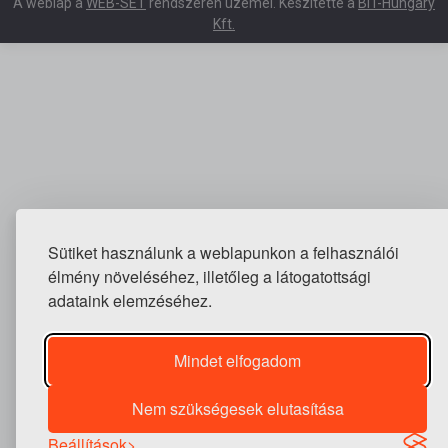
A weblap a
WEB-SET
rendszeren üzemel. Készítette a
BIT-Hungary
Kft.
Sütiket használunk a weblapunkon a felhasználói
élmény növeléséhez, illetőleg a látogatottsági
adataink elemzéséhez.
Mindet elfogadom
Nem szükségesek elutasítása
Beállítások