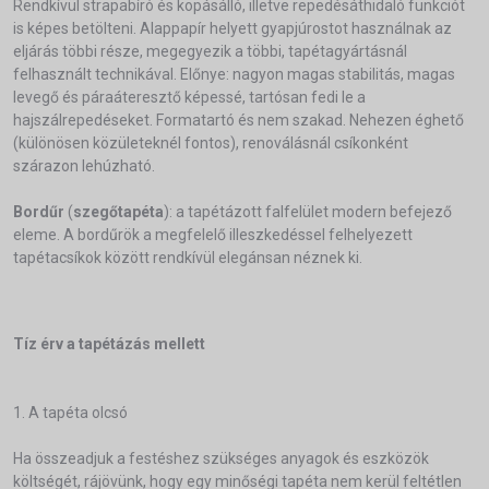
Rendkívül strapabíró és kopásálló, illetve repedésáthidaló funkciót
is képes betölteni. Alappapír helyett gyapjúrostot használnak az
eljárás többi része, megegyezik a többi, tapétagyártásnál
felhasznált technikával. Előnye: nagyon magas stabilitás, magas
levegő és páraáteresztő képessé, tartósan fedi le a
hajszálrepedéseket. Formatartó és nem szakad. Nehezen éghető
(különösen közületeknél fontos), renoválásnál csíkonként
szárazon lehúzható.
Bordűr
(
szegőtapéta
): a tapétázott falfelület modern befejező
eleme. A bordűrök a megfelelő illeszkedéssel felhelyezett
tapétacsíkok között rendkívül elegánsan néznek ki.
Tíz érv a tapétázás mellett
1. A tapéta olcsó
Ha összeadjuk a festéshez szükséges anyagok és eszközök
költségét, rájövünk, hogy egy minőségi tapéta nem kerül feltétlen