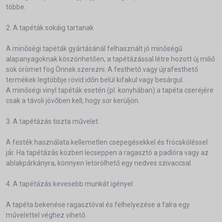
többe.
2. A tapéták sokáig tartanak
A minőségi tapéták gyártásánál felhasznált jó minőségű
alapanyagoknak köszönhetően, a tapétázással létre hozott új miliő
sok örömet fog Önnek szerezni. A festhető vagy újrafesthető
termékek legtöbbje rövid időn belül kifakul vagy besárgul.
A minőségi vinyl tapéták esetén (pl. konyhában) a tapéta cseréjére
csak a távoli jövőben kell, hogy sor kerüljön.
3. A tapétázás tiszta művelet
A festék használata kellemetlen csepegésekkel és fröcsköléssel
jár. Ha tapétázás közben lecseppen a ragasztó a padlóra vagy az
ablakpárkányra, könnyen letörölhető egy nedves szivaccsal.
4. A tapétázás kevesebb munkát igényel
A tapéta bekenése ragasztóval és felhelyezése a falra egy
művelettel véghez vihető.