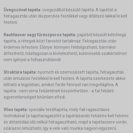
Üvegszövet tapéta:
üvegszálból készülő tapéta. A tapétát a
felragasztás után diszperziós festékkel vagy átlátszó lakkal le kell
festeni.
Rauhfauser vagy fűrészporos tapéta:
papírból készült kétrétegű
tapéta, a rétegek közt farostot tartalmaz. Felragasztás után
érdemes lefesteni. Előnye: könnyen feldolgozható, bármikor
átfesthető, házilagosan is kivitelezhető, különösebb szakértelmet
nem igényel a felhasználásnál.
Struktúra tapéta:
nyomott és szemcsézett tapéta, felragasztás
után emulziós festékkel le kell festeni. A tapéta szerkezete akkor
látható a legjobban, amikor ferde fénnyel van megvilágítva. A
tapéta - nem sima felületének köszönhetően - a fal felületi
egyenetlenségeit kitűnően elfedi.
Vlies tapéta:
speciális textiltapéta, mely fali ragasztásos
technikával (a tapétaragasztót a tapétázandó felületre kell felvinni
és átitatódási idő nélkül felragasztható, majd a tapétacsere során,
szárazon lehúzható, így a vele való munka nagyon egyszerű.