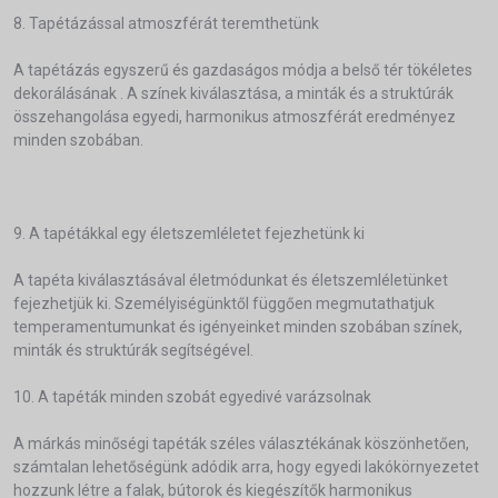
8. Tapétázással atmoszférát teremthetünk
A tapétázás egyszerű és gazdaságos módja a belső tér tökéletes
dekorálásának . A színek kiválasztása, a minták és a struktúrák
összehangolása egyedi, harmonikus atmoszférát eredményez
minden szobában.
9. A tapétákkal egy életszemléletet fejezhetünk ki
A tapéta kiválasztásával életmódunkat és életszemléletünket
fejezhetjük ki. Személyiségünktől függően megmutathatjuk
temperamentumunkat és igényeinket minden szobában színek,
minták és struktúrák segítségével.
10. A tapéták minden szobát egyedivé varázsolnak
A márkás minőségi tapéták széles választékának köszönhetően,
számtalan lehetőségünk adódik arra, hogy egyedi lakókörnyezetet
hozzunk létre a falak, bútorok és kiegészítők harmonikus