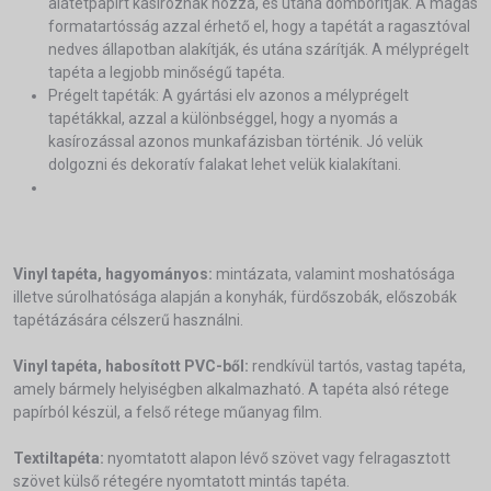
alátétpapírt kasíroznak hozzá, és utána domborítják. A magas
formatartósság azzal érhető el, hogy a tapétát a ragasztóval
nedves állapotban alakítják, és utána szárítják. A mélyprégelt
tapéta a legjobb minőségű tapéta.
Prégelt tapéták: A gyártási elv azonos a mélyprégelt
tapétákkal, azzal a különbséggel, hogy a nyomás a
kasírozással azonos munkafázisban történik. Jó velük
dolgozni és dekoratív falakat lehet velük kialakítani.
Vinyl tapéta, hagyományos:
mintázata, valamint moshatósága
illetve súrolhatósága alapján a konyhák, fürdőszobák, előszobák
tapétázására célszerű használni.
Vinyl tapéta, habosított PVC-ből:
rendkívül tartós, vastag tapéta,
amely bármely helyiségben alkalmazható. A tapéta alsó rétege
papírból készül, a felső rétege műanyag film.
Textiltapéta:
nyomtatott alapon lévő szövet vagy felragasztott
szövet külső rétegére nyomtatott mintás tapéta.