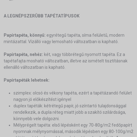
A LEGNÉPSZERÛBB TAPÉTATÍPUSOK
Papírtapéta, könnyű:
egyrétegű tapéta, síma felületű, modern
mintázattal. Vízálló vagy lemosható változatban is kapható.
Papírtapéta, nehéz:
két, vagy többrétegű nyomott tapéta. Ez a
tapétafajta mosható változatban, illetve az ismételt tisztításnak
ellenálló változatban is kapható.
Papírtapéták lehetnek:
szimplex: olcsó és vékony tapéta, ezért a tapétázandó felület
nagyon jó előkészítést igényel
duplex tapéták: kétrétegű papír, jó színtartó tulajdonsággal
rendelkezik, a dupla réteg miatt jobb a szakító szilárdsága,
könnyebb vele dolgozni.
Mélyprégelt tapéta: első lépésként egy 70-80g/m2 fedőpapírt
nyomnak mélynyomással, második lépésben egy 80-100g/m2