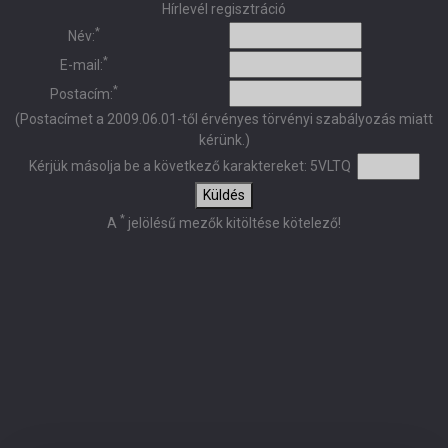
Hírlevél regisztráció
*
Név:
*
E-mail:
*
Postacím:
(Postacímet a 2009.06.01-től érvényes törvényi szabályozás miatt
kérünk.)
Kérjük másolja be a következő karaktereket:
5VLTQ
Küldés
*
A
jelölésű mezők kitöltése kötelező!