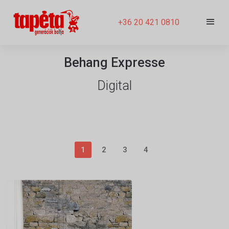
+36 20 421 0810
Behang Expresse
Digital
1
2
3
4