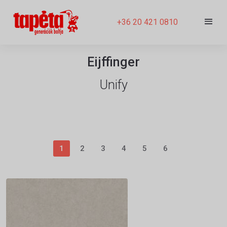
+36 20 421 0810
Eijffinger
Unify
1
2
3
4
5
6