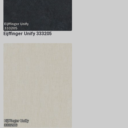
Eijffinger Unify 333205