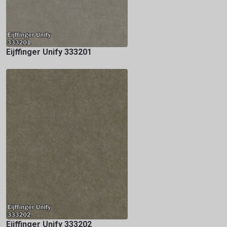
Eijffinger Unify 333201
Eijffinger Unify 333202