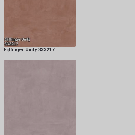
Eijffinger Unify 333217