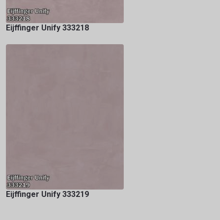
Eijffinger Unify 333218
Eijffinger Unify 333219