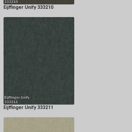
Eijffinger Unify 333210
Eijffinger Unify 333211