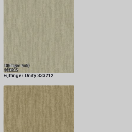
Eijffinger Unify 333212