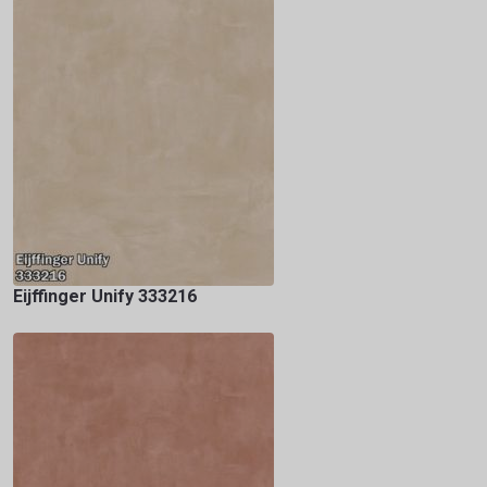
Eijffinger Unify 333216