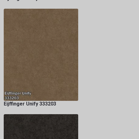
Eijffinger Unify 333203