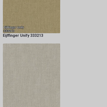
Eijffinger Unify 333213