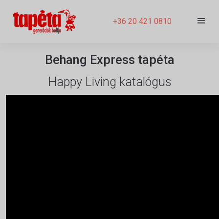
+36 20 421 0810
Behang Express tapéta
Happy Living katalógus