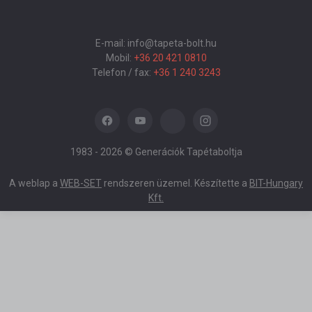
E-mail: info@tapeta-bolt.hu
Mobil:
+36 20 421 0810
Telefon / fax:
+36 1 240 3243
1983 -
2026 © Generációk Tapétaboltja
A weblap a
WEB-SET
rendszeren üzemel. Készítette a
BIT-Hungary
Kft.