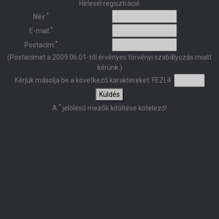
Hírlevél regisztráció
*
Név:
*
E-mail:
*
Postacím:
(Postacímet a 2009.06.01-től érvényes törvényi szabályozás miatt
kérünk.)
Kérjük másolja be a következő karaktereket:
FEZL4
Küldés
*
A
jelölésű mezők kitöltése kötelező!