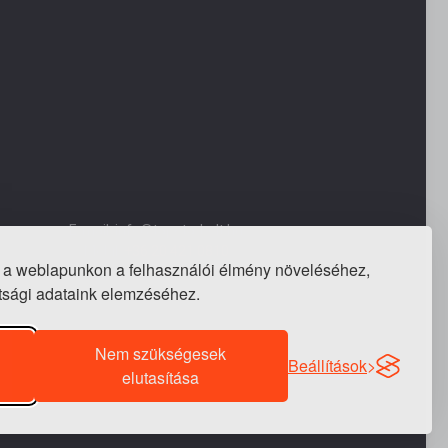
E-mail: info@tapeta-bolt.hu
Mobil:
+36 20 421 0810
 a weblapunkon a felhasználói élmény növeléséhez,
Telefon / fax:
+36 1 240 3243
ottsági adataink elemzéséhez.
Nem szükségesek
Beállítások
elutasítása