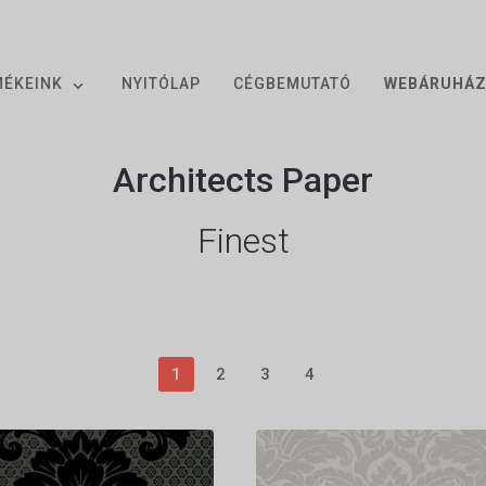
MÉKEINK
NYITÓLAP
CÉGBEMUTATÓ
WEBÁRUHÁ
Architects Paper
Finest
1
2
3
4