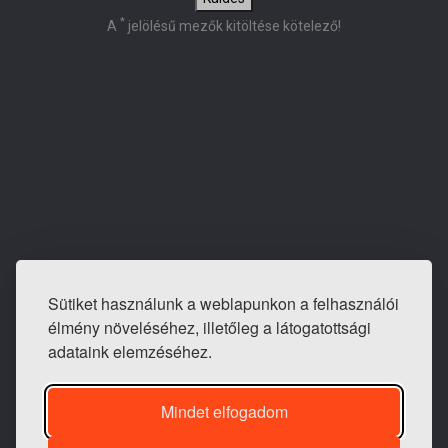
*
A
jelölésű mezők kitöltése kötelező!
Sütiket használunk a weblapunkon a felhasználói
E-mail: info@tapeta-bolt.hu
élmény növeléséhez, illetőleg a látogatottsági
Mobil:
+36 20 421 0810
adataink elemzéséhez.
Telefon / fax:
+36 1 240 3243
Mindet elfogadom