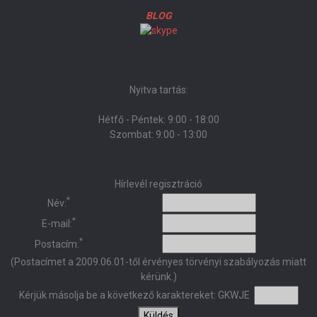
BLOG
Nyitva tartás:
Hétfő - Péntek: 9:00 - 18:00
Szombat: 9:00 - 13:00
Hírlevél regisztráció
*
Név:
*
E-mail:
*
Postacím:
(Postacímet a 2009.06.01-től érvényes törvényi szabályozás miatt
kérünk.)
Kérjük másolja be a következő karaktereket:
GKWJE
Küldés