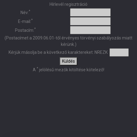
Hírlevél regisztráció
*
Név:
*
E-mail:
*
Postacím:
(Postacímet a 2009.06.01-től érvényes törvényi szabályozás miatt
kérünk.)
Kérjük másolja be a következő karaktereket:
NREZK
Küldés
*
A
jelölésű mezők kitöltése kötelező!