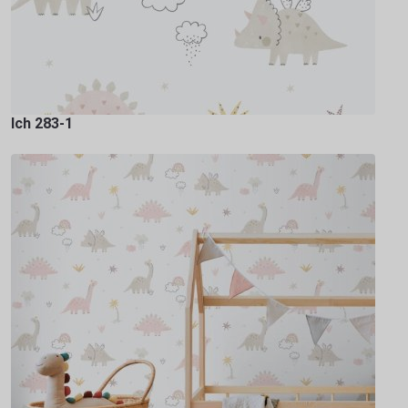
Ich 283-1