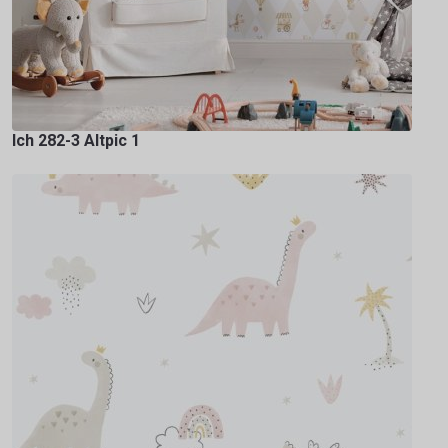
Ich 282-3 Altpic 1