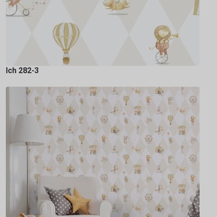
Ich 282-3