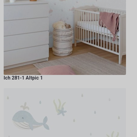
Ich 281-1 Altpic 1