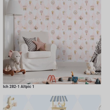
Ich 282-1 Altpic 1