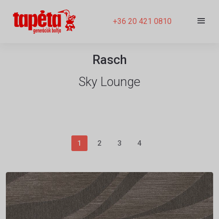
+36 20 421 0810
Rasch
Sky Lounge
1
2
3
4