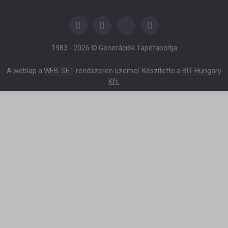
1983 -
2026 © Generációk Tapétaboltja
A weblap a
WEB-SET
rendszeren üzemel. Készítette a
BIT-Hungary
Kft.