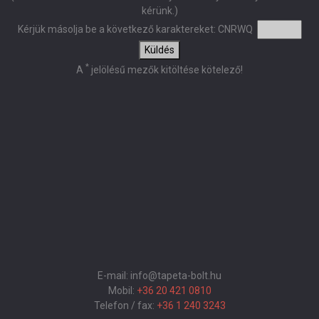
kérünk.)
Kérjük másolja be a következő karaktereket:
CNRWQ
Küldés
*
A
jelölésű mezők kitöltése kötelező!
E-mail: info@tapeta-bolt.hu
Mobil:
+36 20 421 0810
Telefon / fax:
+36 1 240 3243