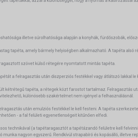
égelt tapétákkal, azzal a különbséggel, hogy a nyomás a kasírozással 
hatósága illetve súrolhatósága alapján a konyhák, fürdőszobák, elősz
vastag tapéta, amely bármely helyiségben alkalmazható. A tapéta alsó ré
ragasztott szövet külső rétegére nyomtatott mintás tapéta.
étát a felragasztás után diszperziós festékkel vagy átlátszó lakkal le k
ült kétrétegű tapéta, a rétegek közt farostot tartalmaz. Felragasztás u
ivitelezhető, különösebb szakértelmet nem igényel a felhasználásnál.
ragasztás után emulziós festékkel le kell festeni. A tapéta szerkezete
etően - a fal felületi egyenetlenségeit kitűnően elfedi.
ásos technikával (a tapétaragasztót a tapétázandó felületre kell felvinni
ó munka nagyon egyszerű. Rendkívül strapabíró és kopásálló, illetve rep