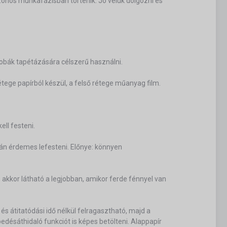
azonos munkafázisban történik. Jó velük dolgozni és
obák tapétázására célszerű használni.
tege papírból készül, a felső rétege műanyag film.
ell festeni.
tán érdemes lefesteni. Előnye: könnyen
 akkor látható a legjobban, amikor ferde fénnyel van
 és átitatódási idő nélkül felragasztható, majd a
edésáthidaló funkciót is képes betölteni. Alappapír