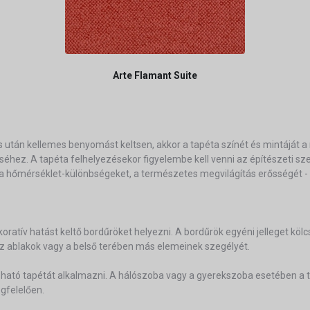
Arte Flamant Suite
után kellemes benyomást keltsen, akkor a tapéta színét és mintáját a 
léséhez. A tapéta felhelyezésekor figyelembe kell venni az építészeti 
 hőmérséklet-különbségeket, a természetes megvilágítás erősségét - is
dekoratív hatást keltő bordűröket helyezni. A bordűrök egyéni jelleget k
 az ablakok vagy a belső terében más elemeinek szegélyét.
tó tapétát alkalmazni. A hálószoba vagy a gyerekszoba esetében a ta
egfelelően.