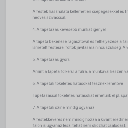
A festék használata kellemetlen csepegésekkel és fr
nedves szivaccsal.
4. A tapétázás kevesebb munkát igényel
A tapéta bekenése ragasztóval és felhelyezése a fal
Ismételt festésre, foltok javítására nincs szükség. A
5. A tapétázás gyors
Amint a tapéta fölkerül a falra, a munkával készen
6. A tapéták tökéletes hatásokat tesznek lehetővé
Tapétázással tökéletes hatásokat érhetünk el pl. spa
7. A tapéták színe mindig ugyanaz
A festékkeverés nem mindig hozza a kívánt eredményt
falon is ugyanaz lesz, tehát nem okozhat csalódást.