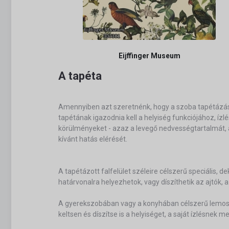
Eijffinger Museum
A tapéta
Amennyiben azt szeretnénk, hogy a szoba tapétázás 
tapétának igazodnia kell a helyiség funkciójához, íz
körülményeket - azaz a levegő nedvességtartalmát, a
kívánt hatás elérését.
A tapétázott falfelület széleire célszerű speciális, 
határvonalra helyezhetok, vagy díszíthetik az ajtók,
A gyerekszobában vagy a konyhában célszerű lemosha
keltsen és díszítse is a helyiséget, a saját ízlésnek m