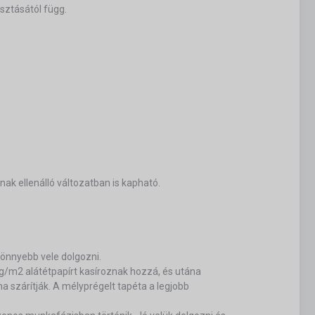
sztásától függ.
nak ellenálló változatban is kapható.
 könnyebb vele dolgozni.
/m2 alátétpapírt kasíroznak hozzá, és utána
a szárítják. A mélyprégelt tapéta a legjobb