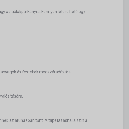
agy az ablakpárkányra, könnyen letörölhető egy
lapanyagok és festékek megszáradására.
valósítására.
nnek az áruházban tűnt. A tapétázásnál a szín a