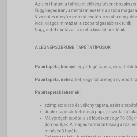
Az elért hatást a falfelület előkészítésének szaksz
Függőleges irányú mintázat esetén: a szoba magasa
Vízszintes irányú mintázat esetén: a szoba nagyobb
Kicsi, világos mintázat: a szoba tágasabbnak tűnik
Nagy, sötét mintázat: a szoba kissebbnek tűnik
A LEGNÉPSZERÛBB TAPÉTATÍPUSOK
Papírtapéta, könnyű:
egyrétegű tapéta, síma felület
Papírtapéta, nehéz:
két, vagy többrétegű nyomott tap
Papírtapéták lehetnek:
szimplex: olcsó és vékony tapéta, ezért a tapét
duplex tapéták: kétrétegű papír, jó színtartó tu
Mélyprégelt tapéta: első lépésként egy 70-80
domborítják. A magas formatartósság azzal érhet
minőségű tapéta.