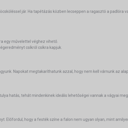
öcsköléssel jár. Ha tapétázás közben lecseppen a ragasztó a padlóra v
ra egy művelettel véghez vihető.
 végeredményt csíkról csíkra kapjuk.
 vagyunk. Napokat megtakaríthatunk azzal, hogy nem kell várnunk az a
tulya hatás, tehát mindenkinek ideális lehetőségei vannak a vágyai meg
. Előfordul, hogy a festék színe a falon nem ugyan olyan, mint amilye