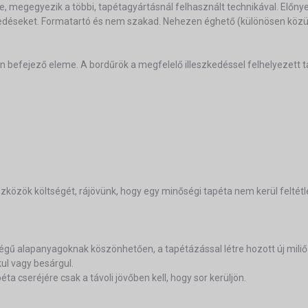
ze, megegyezik a többi, tapétagyártásnál felhasznált technikával. Előn
epedéseket. Formatartó és nem szakad. Nehezen éghető (különösen közül
ern befejező eleme. A bordűrök a megfelelő illeszkedéssel felhelyezett 
özök költségét, rájövünk, hogy egy minőségi tapéta nem kerül feltétl
égű alapanyagoknak köszönhetően, a tapétázással létre hozott új mili
kul vagy besárgul.
ta cseréjére csak a távoli jövőben kell, hogy sor kerüljön.