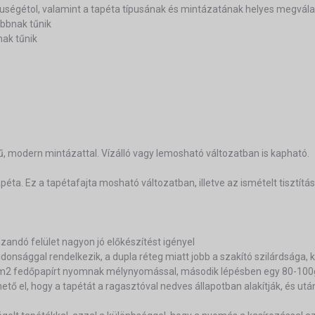
eruségétol, valamint a tapéta típusának és mintázatának helyes megvála
bbnak tűnik
nak tűnik
ű, modern mintázattal. Vízálló vagy lemosható változatban is kapható.
éta. Ez a tapétafajta mosható változatban, illetve az ismételt tisztítás
ázandó felület nagyon jó előkészítést igényel
lajdonsággal rendelkezik, a dupla réteg miatt jobb a szakító szilárdsága,
g/m2 fedőpapírt nyomnak mélynyomással, második lépésben egy 80-100g
ő el, hogy a tapétát a ragasztóval nedves állapotban alakítják, és után