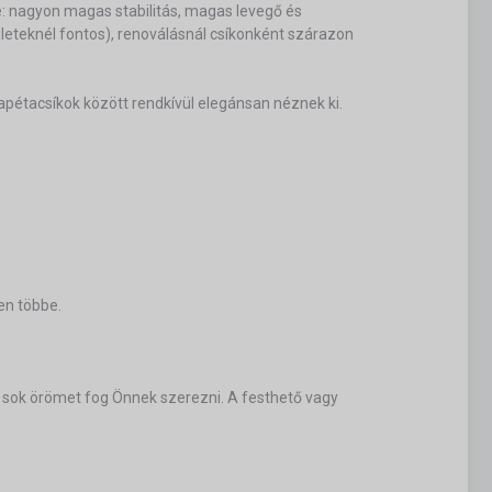
ye: nagyon magas stabilitás, magas levegő és
eteknél fontos), renoválásnál csíkonként szárazon
tapétacsíkok között rendkívül elegánsan néznek ki.
en többe.
ő sok örömet fog Önnek szerezni. A festhető vagy