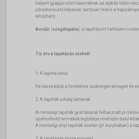
helyett gyapjúrostot használnak az eljárás többi rés
páraáteresztő képessé, tartósan fedi le a hajszálr
lehúzható.
Bordűr
(
szegőtapéta
): a tapétázott falfelület mod
Tíz érv a tapétázás mellett
1. A tapéta olcsó
Ha összeadjuk a festéshez szükséges anyagok és eszk
2. A tapéták sokáig tartanak
A minőségi tapéták gyártásánál felhasznált jó minős
újrafesthető termékek legtöbbje rövid időn belül kifa
A minőségi vinyl tapéták esetén (pl. konyhában) a tapé
3. A tapétázás tiszta művelet