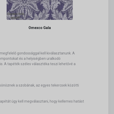
Omexco Gala
megfelelő gondossággal kell kiválasztanunk. A
szempontokat és a helyiségben uralkodó
. A tapéték széles választéka teszi lehetővé a
ölcsönöznek a szobának, az egyes tekercsek közötti
pétát úgy kell megválasztani, hogy kellemes hatást