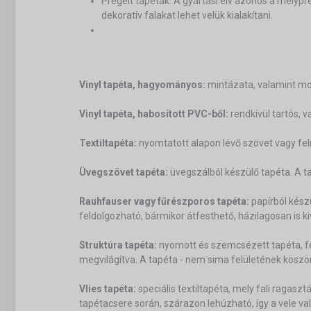
Prégelt tapéták: A gyártási elv azonos a mélypr
dekoratív falakat lehet velük kialakítani.
Vinyl tapéta, hagyományos:
mintázata, valamint mos
Vinyl tapéta, habosított PVC-ből:
rendkívül tartós, 
Textiltapéta:
nyomtatott alapon lévő szövet vagy fel
Üvegszövet tapéta:
üvegszálból készülő tapéta. A tap
Rauhfauser vagy fűrészporos tapéta:
papírból kész
feldolgozható, bármikor átfesthető, házilagosan is k
Struktúra tapéta:
nyomott és szemcsézett tapéta, fel
megvilágítva. A tapéta - nem sima felületének köszönh
Vlies tapéta:
speciális textiltapéta, mely fali ragaszt
tapétacsere során, szárazon lehúzható, így a vele val